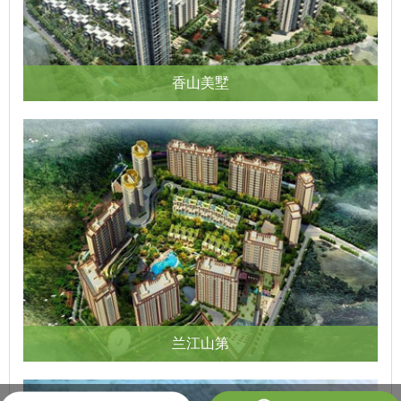
香山美墅
兰江山第