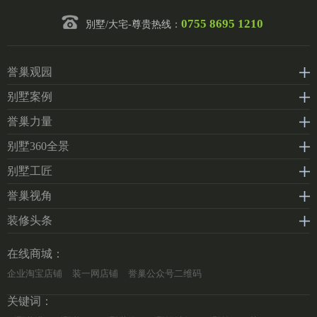
0755 8695 1210
別墅/大宅-尊贵热线：
誉巢观园
别墅案例
誉巢力量
别墅360全景
别墅工匠
誉巢视角
装修头条
在线商城：
企业淘宝店铺
装一网店铺
誉巢公众号二维码
关键词：