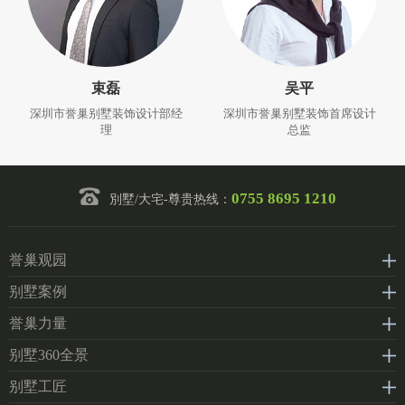
束磊
吴平
深圳市誉巢别墅装饰设计部经
深圳市誉巢别墅装饰首席设计
理
总监
0755 8695 1210
別墅/大宅-尊贵热线：
誉巢观园
别墅案例
誉巢力量
别墅360全景
别墅工匠