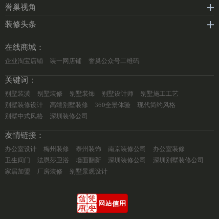
誉巢视角
装修头条
在线商城：
企业淘宝店铺
装一网店铺
誉巢公众号二维码
关键词：
别墅装潢
别墅装修
别墅装饰
别墅设计师
别墅施工工艺
别墅装修设计
高端别墅装修
360全景体验
现代简约风格
别墅中式风格
深圳装修公司
友情链接：
办公室设计
梅州装修
泰州装饰
南京装修公司
办公室装修
卫生间门
法恩莎卫浴
墙面翻新
深圳装修公司
深圳别墅装修公司
家居加盟
厂房装修
别墅景观设计