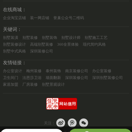
在线商城：
企业淘宝店铺
装一网店铺
誉巢公众号二维码
关键词：
别墅装潢
别墅装修
别墅装饰
别墅设计师
别墅施工工艺
别墅装修设计
高端别墅装修
360全景体验
现代简约风格
别墅中式风格
深圳装修公司
友情链接：
办公室设计
梅州装修
泰州装饰
南京装修公司
办公室装修
卫生间门
法恩莎卫浴
墙面翻新
深圳装修公司
深圳别墅装修公司
家居加盟
厂房装修
别墅景观设计
关注：