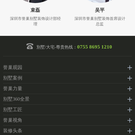
束磊
吴平
深圳市誉巢别墅装饰设计部经
深圳市誉巢别墅装饰首席设计
理
总监
0755 8695 1210
別墅/大宅-尊贵热线：
誉巢观园
别墅案例
誉巢力量
别墅360全景
别墅工匠
誉巢视角
装修头条