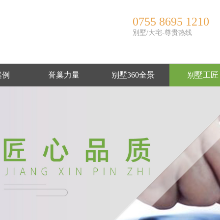
0755 8695 1210
別墅/大宅-尊贵热线
案例
誉巢力量
别墅360全景
别墅工匠