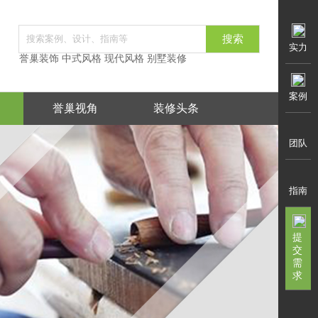
实力
誉巢装饰
中式风格
现代风格
别墅装修
案例
誉巢视角
装修头条
团队
指南
提
交
需
求