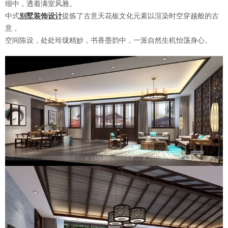
细中，透着满室风雅。
中式
别墅装饰设计
提炼了古意天花板文化元素以渲染时空穿越般的古
意，
空间陈设，处处玲珑精妙，书香墨韵中，一派自然生机怡荡身心。