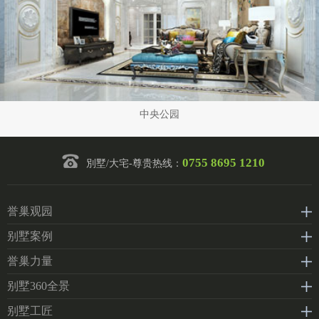
中央公园
0755 8695 1210
別墅/大宅-尊贵热线：
誉巢观园
别墅案例
誉巢力量
别墅360全景
别墅工匠