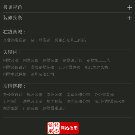
誉巢视角
装修头条
在线商城：
企业淘宝店铺
装一网店铺
誉巢公众号二维码
关键词：
别墅装潢
别墅装修
别墅装饰
别墅设计师
别墅施工工艺
别墅装修设计
高端别墅装修
360全景体验
现代简约风格
别墅中式风格
深圳装修公司
友情链接：
办公室设计
梅州装修
泰州装饰
南京装修公司
办公室装修
卫生间门
法恩莎卫浴
墙面翻新
深圳装修公司
深圳别墅装修公司
家居加盟
厂房装修
别墅景观设计